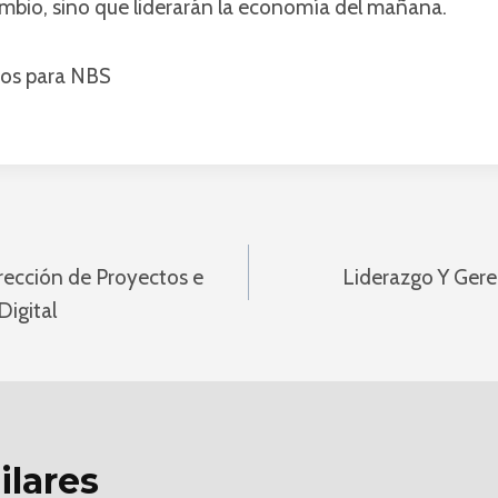
ambio, sino que liderarán la economía del mañana.
ios
para NBS
ón
irección de Proyectos e
Liderazgo Y Gere
Digital
ilares