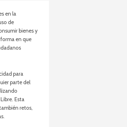
s en la
uso de
consumir bienes y
a forma en que
iudadanos
cidad para
ier parte del
ilizando
ibre. Esta
también retos,
s.