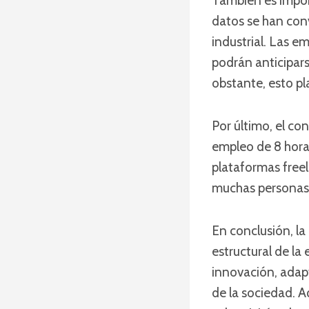
También es import
datos se han conv
industrial. Las e
podrán anticipar
obstante, esto pl
Por último, el co
empleo de 8 hora
plataformas free
muchas personas,
En conclusión, la
estructural de la
innovación, adapt
de la sociedad. 