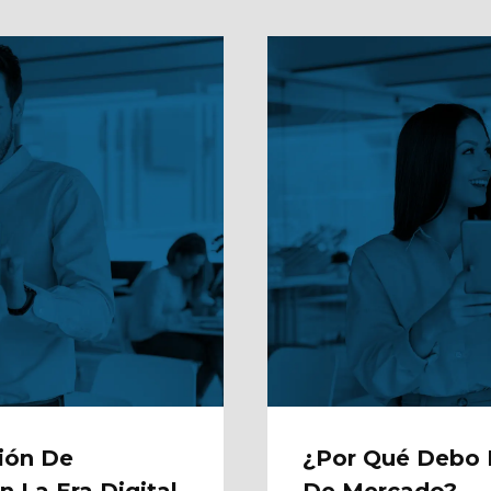
ción De
¿Por Qué Debo D