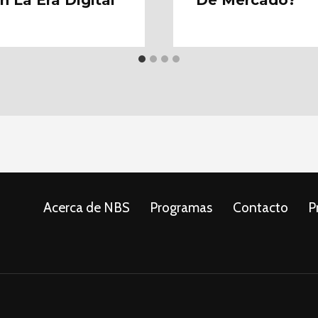
 La Era Digital
De Mercado?
Acerca de NBS
Programas
Contacto
P