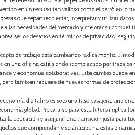
ante reflexionar sobre el papel de los datos. En la econ
ertido en un recurso tan valioso como el petróleo lo fue
mpresas que sepan recolectar, interpretar y utilizar dato
se a las necesidades del mercado y mejorar su competit
antea serios desafíos en términos de privacidad, seguri
ncepto de trabajo está cambiando radicalmente. El mode
s en una oficina está siendo reemplazado por trabajos
lance y economías colaborativas. Este cambio puede e
 pero también requiere de nuevas formas de protección 
 economía digital no es solo una fase pasajera, sino un
 economía global. Prepararse para este futuro implica fo
ar la educación y asegurar una transición justa para to
Aquellos que comprendan y se anticipen a estas dinámic