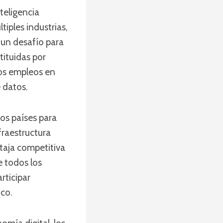
teligencia
tiples industrias,
 un desafío para
tituidas por
os empleos en
e datos.
os países para
fraestructura
ntaja competitiva
ue todos los
rticipar
co.