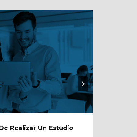
e Realizar Un Estudio
Contab