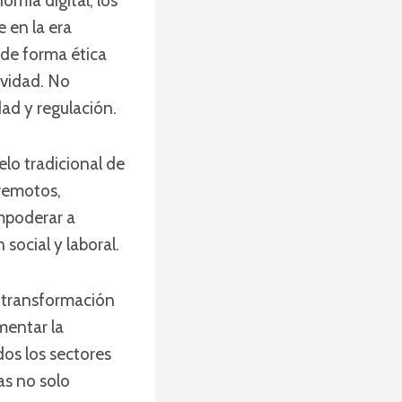
omía digital, los
 en la era
s de forma ética
ividad. No
dad y regulación.
lo tradicional de
 remotos,
mpoderar a
social y laboral.
a transformación
mentar la
dos los sectores
as no solo