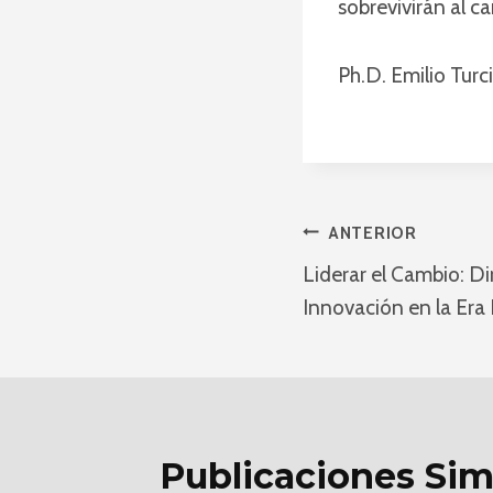
sobrevivirán al c
Ph.D. Emilio Turc
Navegaci
ANTERIOR
Liderar el Cambio: D
De
Innovación en la Era 
Entradas
Publicaciones Sim