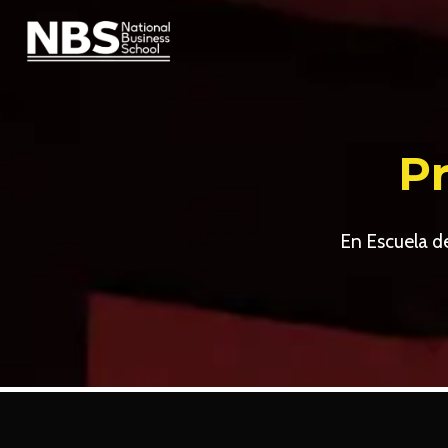
Saltar
al
contenido
P
En Escuela de