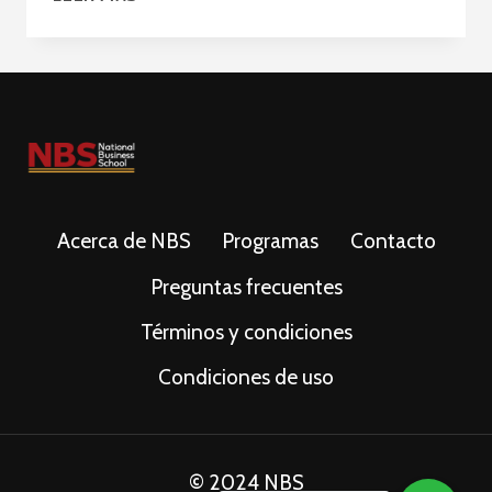
EL
CAMBIO:
DIRECCIÓN
DE
PROYECTOS
E
INNOVACIÓN
EN
LA
Acerca de NBS
Programas
Contacto
ERA
DIGITAL
Preguntas frecuentes
Términos y condiciones
Condiciones de uso
© 2024 NBS