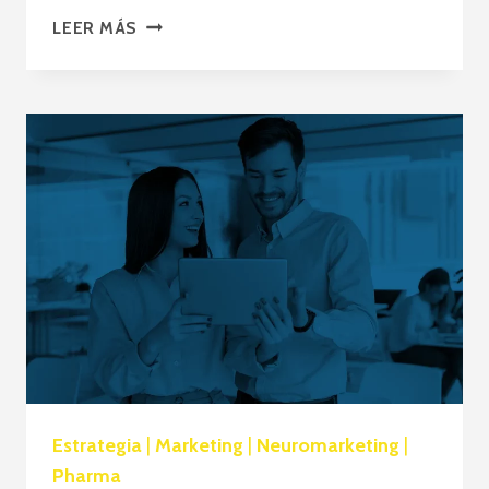
RETOS
LEER MÁS
Y
TENDENCIAS
EN
LA
INDUSTRIA FARMACÉUTICA
EN
EL
2025
Estrategia
|
Marketing
|
Neuromarketing
|
Pharma