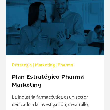
CIENCIA
DETRÁS
DE
LA
CONEXIÓN
EMOCIONAL
CON
LOS
CONSUMIDORES
Estrategia
|
Marketing
|
Pharma
Plan Estratégico Pharma
Marketing
La industria farmacéutica es un sector
dedicado a la investigación, desarrollo,