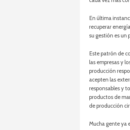
cada vez más cor
En última instanc
recuperar energía
su gestión es un
Este patrón de co
las empresas y l
producción respo
acepten las exte
responsables y t
productos de man
de producción circu
Mucha gente ya es