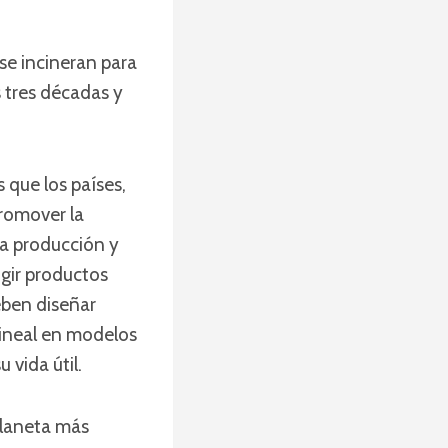
se incineran para
s tres décadas y
 que los países,
romover la
la producción y
gir productos
eben diseñar
ineal en modelos
u vida útil.
planeta más