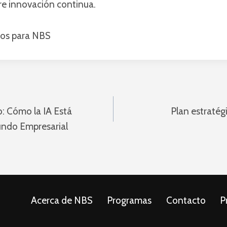
re innovación continua.
cios para NBS
ón
o: Cómo la IA Está
Plan estraté
ndo Empresarial
Acerca de NBS
Programas
Contacto
P