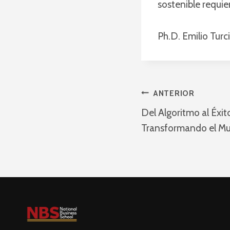
sostenible requie
Ph.D. Emilio Tur
Navegaci
ANTERIOR
Del Algoritmo al Éxit
De
Transformando el Mu
Entradas