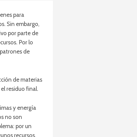
ienes para
os. Sin embargo,
ivo por parte de
cursos. Por lo
 patrones de
cción de materias
el residuo final.
rimas y energía
os no son
blema: por un
gunos recursos,